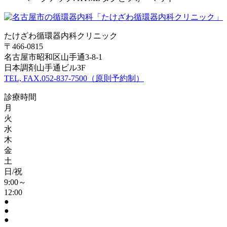
たけざわ循環器内科クリニック
〒466-0815
名古屋市昭和区山手通3-8-1
日本調剤山手通ビル3F
TEL, FAX.052-837-7500（原則予約制）
診療時間
月
火
水
木
金
土
日/祝
9:00～
12:00
●
●
●