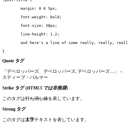
	margin: 0 0 5px;

	font-weight: bold;

	font-size: 38px;

	line-height: 1.2;

	and here's a line of some really, really, really, really long text, just to see how the PRE tag handles it and to find out how it overflows;

}
Quote タグ
デベロッパーズ、デベロッパーズ, デベロッパーズ…
–
スティーブ・バルマー
Strike タグ (
HTML5 では非推奨
)
このタグは
打ち消し線
を表しています。
Strong タグ
このタグは
太字
テキストを表しています。