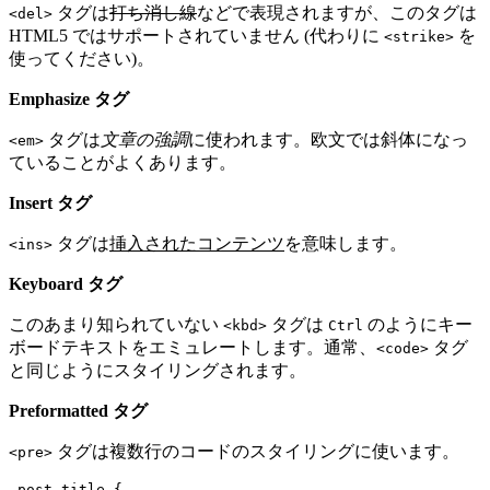
タグは
打ち消し線
などで表現されますが、このタグは
<del>
HTML5 ではサポートされていません (代わりに
を
<strike>
使ってください)。
Emphasize タグ
タグは
文章の強調
に使われます。欧文では斜体になっ
<em>
ていることがよくあります。
Insert タグ
タグは
挿入されたコンテンツ
を意味します。
<ins>
Keyboard タグ
このあまり知られていない
タグは
のようにキー
<kbd>
Ctrl
ボードテキストをエミュレートします。通常、
タグ
<code>
と同じようにスタイリングされます。
Preformatted タグ
タグは複数行のコードのスタイリングに使います。
<pre>
.post-title {
