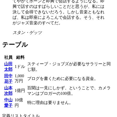
てやがてホーンと即興で会話するようになる。即
興で話すのはすばらしいことだと思うが、私には
決して会得できないだろう。しかし音楽ともなれ
ば、私は即座によろこんで会話する。そう、それ
がジャズ音楽のすべてだ。
スタン・ゲッツ
テーブル
社員
給料
山田
スティーブ・ジョブズが必要なサラリーと同
1ドル
太郎
じ額。
田中
1,000
ブログを書くために必要になる資金。
万円
花子
山本
百聞は一見にしかず、ということで、カメラ
1億円
次郎
マンはブロガーの100倍。
中山
10億
特に理由は要りません。
愛子
円
定義リストタイトル