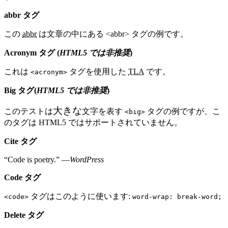
abbr タグ
この
abbr
は文章の中にある <abbr> タグの例です。
Acronym タグ (
HTML5 では非推奨
)
これは
タグを使用した
TLA
です。
<acronym>
Big タグ(
HTML5 では非推奨
)
大きな
このテストは
文字を表す
タグの例ですが、こ
<big>
のタグは HTML5 ではサポートされていません。
Cite タグ
“Code is poetry.” —
WordPress
Code タグ
タグはこのように使います:
<code>
word-wrap: break-word;
Delete タグ