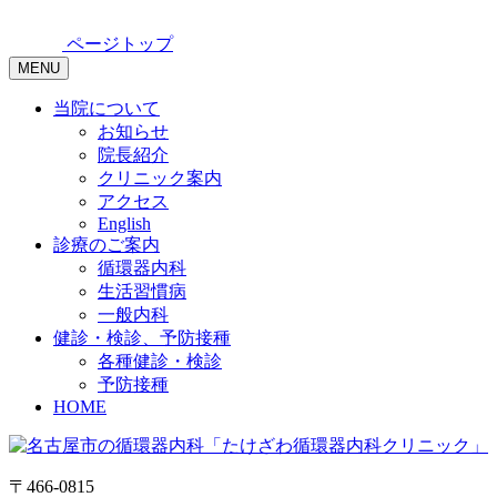
ページトップ
MENU
当院について
お知らせ
院長紹介
クリニック案内
アクセス
English
診療のご案内
循環器内科
生活習慣病
一般内科
健診・検診、予防接種
各種健診・検診
予防接種
HOME
〒466-0815