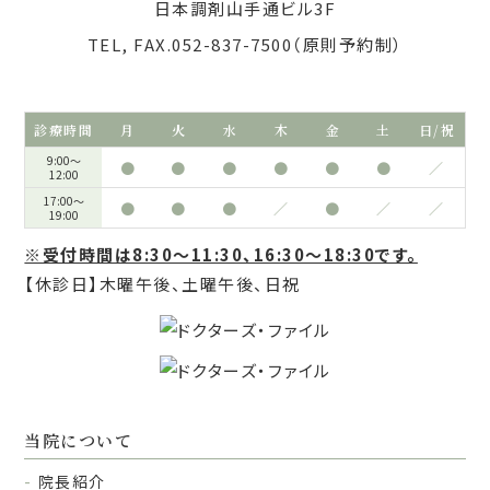
日本調剤山手通ビル3F
TEL, FAX.052-837-7500（原則予約制）
診療時間
月
火
水
木
金
土
日/祝
9:00～
●
●
●
●
●
●
／
12:00
17:00～
●
●
●
／
●
／
／
19:00
※受付時間は8:30～11:30、16:30～18:30です。
【休診日】木曜午後、土曜午後、日祝
当院について
院長紹介